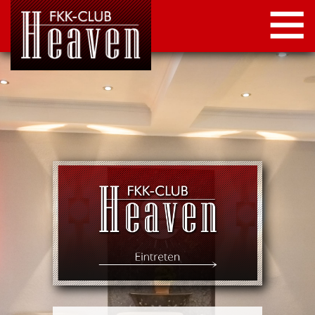
STARTSEITE
LOCATION
NEWS
KONTAKT
IMPRESSUM
DATENSCHUTZ