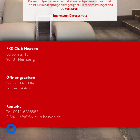
Die nachfolgende Seite beinhaltet eindeutigen erotischen Inhalt
und ist für minderjährige nicht geeignet. Diese Seite ist umgehend
zu
verlassen!
Impressum
Datenschutz
FKK Club Heaven
Edisonstr. 10
90431 Nürnberg
Öffnungszeiten
So.-Do. 14-3 Uhr
Fr.+Sa. 14-4 Uhr
Kontakt
Tel. 0911-6588882
E-Mail:
info@fkk-club-heaven.de