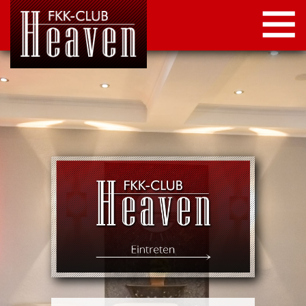
STARTSEITE
LOCATION
NEWS
KONTAKT
IMPRESSUM
DATENSCHUTZ