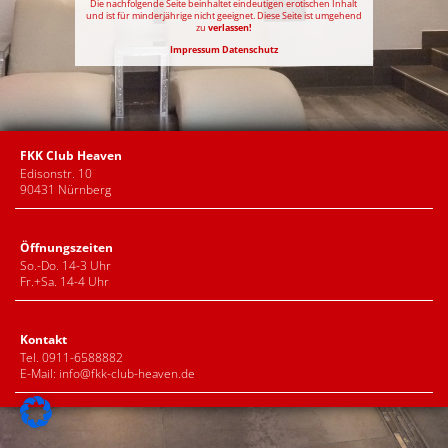
Die nachfolgende Seite beinhaltet eindeutigen erotischen Inhalt
und ist für minderjährige nicht geeignet. Diese Seite ist umgehend
zu
verlassen!
Impressum
Datenschutz
FKK Club Heaven
Edisonstr. 10
90431 Nürnberg
Öffnungszeiten
So.-Do. 14-3 Uhr
Fr.+Sa. 14-4 Uhr
Kontakt
Tel. 0911-6588882
E-Mail:
info@fkk-club-heaven.de