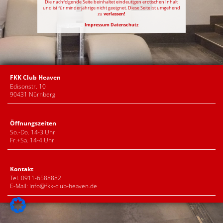
Die nachfolgende Seite beinhaltet eindeutigen erotischen Inhalt
und ist für minderjährige nicht geeignet. Diese Seite ist umgehend
zu
verlassen!
Impressum
Datenschutz
FKK Club Heaven
Edisonstr. 10
90431 Nürnberg
Öffnungszeiten
So.-Do. 14-3 Uhr
Fr.+Sa. 14-4 Uhr
Kontakt
Tel. 0911-6588882
E-Mail:
info@fkk-club-heaven.de