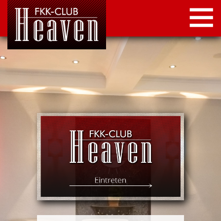
STARTSEITE
LOCATION
NEWS
KONTAKT
IMPRESSUM
DATENSCHUTZ