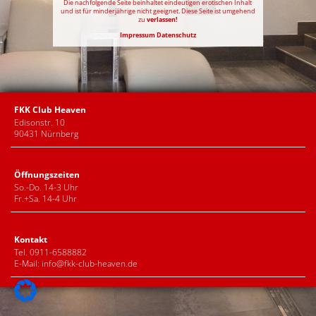
Die nachfolgende Seite beinhaltet eindeutigen erotischen Inhalt
und ist für minderjährige nicht geeignet. Diese Seite ist umgehend
zu
verlassen!
Impressum
Datenschutz
FKK Club Heaven
Edisonstr. 10
90431 Nürnberg
Öffnungszeiten
So.-Do. 14-3 Uhr
Fr.+Sa. 14-4 Uhr
Kontakt
Tel. 0911-6588882
E-Mail:
info@fkk-club-heaven.de