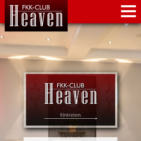
STARTSEITE
LOCATION
NEWS
KONTAKT
IMPRESSUM
DATENSCHUTZ