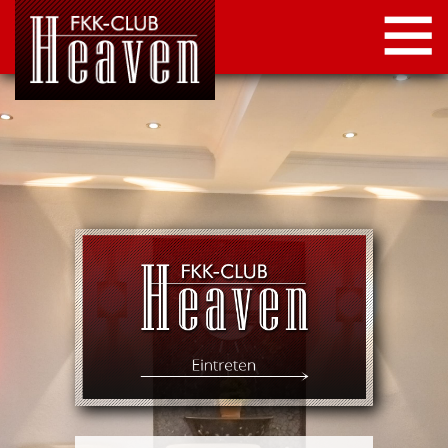
STARTSEITE
LOCATION
NEWS
KONTAKT
IMPRESSUM
DATENSCHUTZ