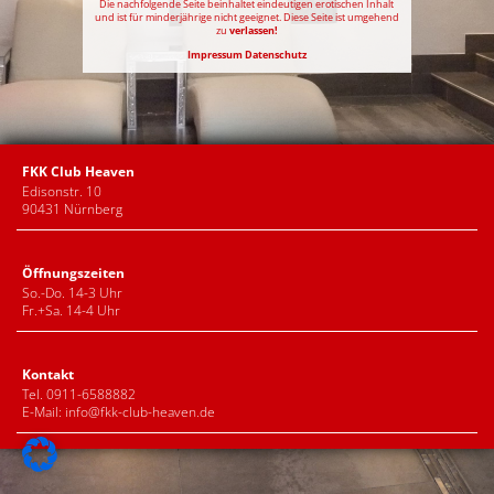
Die nachfolgende Seite beinhaltet eindeutigen erotischen Inhalt
und ist für minderjährige nicht geeignet. Diese Seite ist umgehend
zu
verlassen!
Impressum
Datenschutz
FKK Club Heaven
Edisonstr. 10
90431 Nürnberg
Öffnungszeiten
So.-Do. 14-3 Uhr
Fr.+Sa. 14-4 Uhr
Kontakt
Tel. 0911-6588882
E-Mail:
info@fkk-club-heaven.de