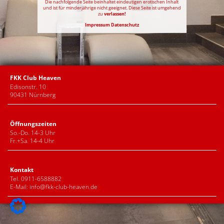
Die nachfolgende Seite beinhaltet eindeutigen erotischen Inhalt
und ist für minderjährige nicht geeignet. Diese Seite ist umgehend
zu
verlassen!
Impressum
Datenschutz
FKK Club Heaven
Edisonstr. 10
90431 Nürnberg
Öffnungszeiten
So.-Do. 14-3 Uhr
Fr.+Sa. 14-4 Uhr
Kontakt
Tel. 0911-6588882
E-Mail:
info@fkk-club-heaven.de