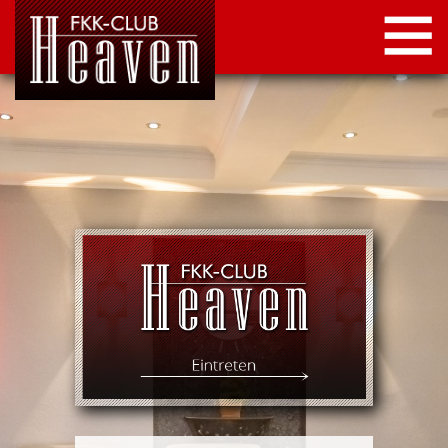
STARTSEITE
LOCATION
NEWS
KONTAKT
IMPRESSUM
DATENSCHUTZ