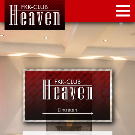
STARTSEITE
LOCATION
NEWS
KONTAKT
IMPRESSUM
DATENSCHUTZ