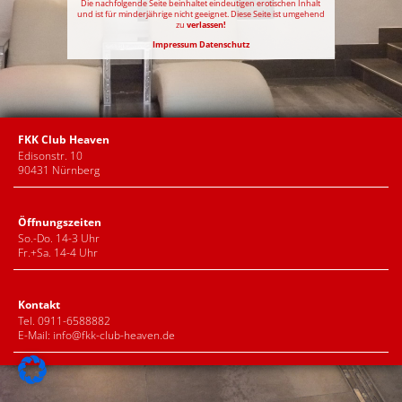
Die nachfolgende Seite beinhaltet eindeutigen erotischen Inhalt
und ist für minderjährige nicht geeignet. Diese Seite ist umgehend
zu
verlassen!
Impressum
Datenschutz
FKK Club Heaven
Edisonstr. 10
90431 Nürnberg
Öffnungszeiten
So.-Do. 14-3 Uhr
Fr.+Sa. 14-4 Uhr
Kontakt
Tel. 0911-6588882
E-Mail:
info@fkk-club-heaven.de