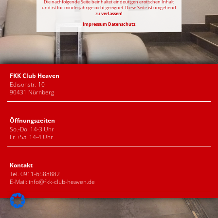
Die nachfolgende Seite beinhaltet eindeutigen erotischen Inhalt
und ist für minderjährige nicht geeignet. Diese Seite ist umgehend
zu
verlassen!
Impressum
Datenschutz
FKK Club Heaven
Edisonstr. 10
90431 Nürnberg
Öffnungszeiten
So.-Do. 14-3 Uhr
Fr.+Sa. 14-4 Uhr
Kontakt
Tel. 0911-6588882
E-Mail:
info@fkk-club-heaven.de