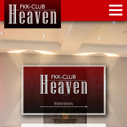
STARTSEITE
LOCATION
NEWS
KONTAKT
IMPRESSUM
DATENSCHUTZ