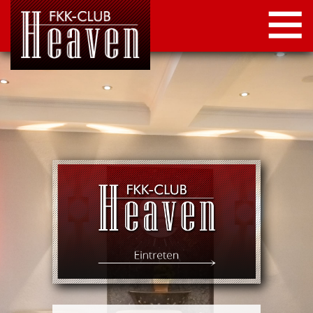
STARTSEITE
LOCATION
NEWS
KONTAKT
IMPRESSUM
DATENSCHUTZ