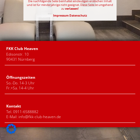
Die nachfolgende Seite beinhaltet eindeutigen erotischen Inhalt
und ist für minderjährige nicht geeignet. Diese Seite ist umgehend
zu
verlassen!
Impressum
Datenschutz
FKK Club Heaven
Edisonstr. 10
90431 Nürnberg
Öffnungszeiten
So.-Do. 14-3 Uhr
Fr.+Sa. 14-4 Uhr
Kontakt
Tel. 0911-6588882
E-Mail:
info@fkk-club-heaven.de