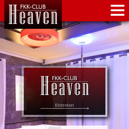
STARTSEITE
LOCATION
NEWS
KONTAKT
IMPRESSUM
DATENSCHUTZ