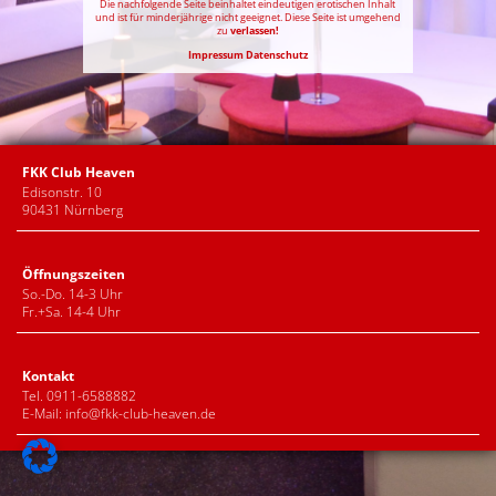
Die nachfolgende Seite beinhaltet eindeutigen erotischen Inhalt
und ist für minderjährige nicht geeignet. Diese Seite ist umgehend
zu
verlassen!
Impressum
Datenschutz
FKK Club Heaven
Edisonstr. 10
90431 Nürnberg
Öffnungszeiten
So.-Do. 14-3 Uhr
Fr.+Sa. 14-4 Uhr
Kontakt
Tel. 0911-6588882
E-Mail:
info@fkk-club-heaven.de