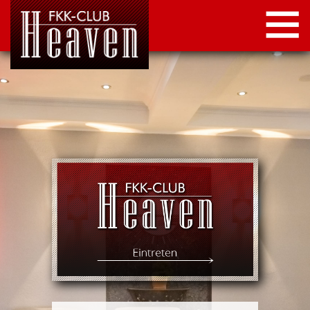
STARTSEITE
LOCATION
NEWS
KONTAKT
IMPRESSUM
DATENSCHUTZ