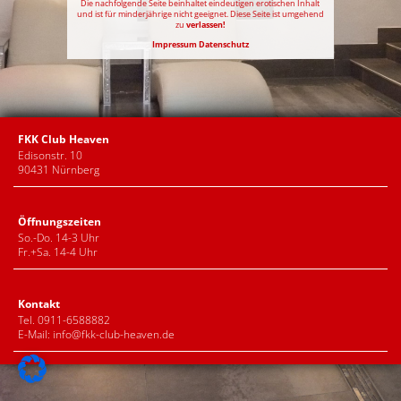
Die nachfolgende Seite beinhaltet eindeutigen erotischen Inhalt
und ist für minderjährige nicht geeignet. Diese Seite ist umgehend
zu
verlassen!
Impressum
Datenschutz
FKK Club Heaven
Edisonstr. 10
90431 Nürnberg
Öffnungszeiten
So.-Do. 14-3 Uhr
Fr.+Sa. 14-4 Uhr
Kontakt
Tel. 0911-6588882
E-Mail:
info@fkk-club-heaven.de