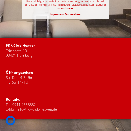
Die nachfolgende Seite beinhaltet eindeutigen erotischen Inhalt
und ist für minderjährige nicht geeignet. Diese Seite ist umgehend
zu
verlassen!
Impressum
Datenschutz
FKK Club Heaven
Edisonstr. 10
90431 Nürnberg
Öffnungszeiten
So.-Do. 14-3 Uhr
Fr.+Sa. 14-4 Uhr
Kontakt
Tel. 0911-6588882
E-Mail:
info@fkk-club-heaven.de