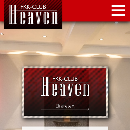
STARTSEITE
LOCATION
NEWS
KONTAKT
IMPRESSUM
DATENSCHUTZ