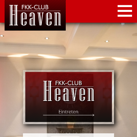
STARTSEITE
LOCATION
NEWS
KONTAKT
IMPRESSUM
DATENSCHUTZ