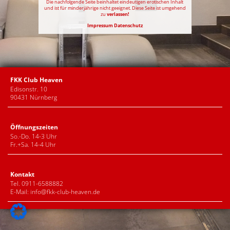
Die nachfolgende Seite beinhaltet eindeutigen erotischen Inhalt
und ist für minderjährige nicht geeignet. Diese Seite ist umgehend
zu
verlassen!
Impressum
Datenschutz
FKK Club Heaven
Edisonstr. 10
90431 Nürnberg
Öffnungszeiten
So.-Do. 14-3 Uhr
Fr.+Sa. 14-4 Uhr
Kontakt
Tel. 0911-6588882
E-Mail:
info@fkk-club-heaven.de