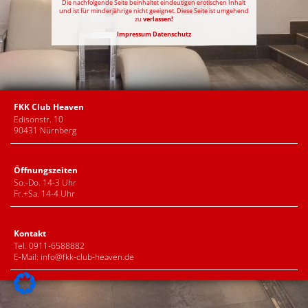
Die nachfolgende Seite beinhaltet eindeutigen erotischen Inhalt
und ist für minderjährige nicht geeignet. Diese Seite ist umgehend
zu
verlassen!
Impressum
Datenschutz
FKK Club Heaven
Edisonstr. 10
90431 Nürnberg
Öffnungszeiten
So.-Do. 14-3 Uhr
Fr.+Sa. 14-4 Uhr
Kontakt
Tel. 0911-6588882
E-Mail:
info@fkk-club-heaven.de