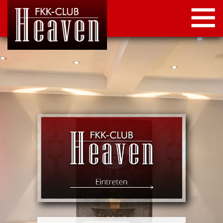
STARTSEITE
LOCATION
NEWS
KONTAKT
IMPRESSUM
DATENSCHUTZ