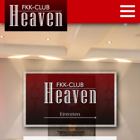
STARTSEITE
LOCATION
NEWS
KONTAKT
IMPRESSUM
DATENSCHUTZ