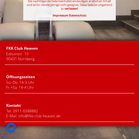
Die nachfolgende Seite beinhaltet eindeutigen erotischen Inhalt
und ist für minderjährige nicht geeignet. Diese Seite ist umgehend
zu
verlassen!
Impressum
Datenschutz
FKK Club Heaven
Edisonstr. 10
90431 Nürnberg
Öffnungszeiten
So.-Do. 14-3 Uhr
Fr.+Sa. 14-4 Uhr
Kontakt
Tel. 0911-6588882
E-Mail:
info@fkk-club-heaven.de