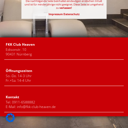
Die nachfolgende Seite beinhaltet eindeutigen erotischen Inhalt
und ist für minderjährige nicht geeignet. Diese Seite ist umgehend
zu
verlassen!
Impressum
Datenschutz
FKK Club Heaven
Edisonstr. 10
90431 Nürnberg
Öffnungszeiten
So.-Do. 14-3 Uhr
Fr.+Sa. 14-4 Uhr
Kontakt
Tel. 0911-6588882
E-Mail:
info@fkk-club-heaven.de