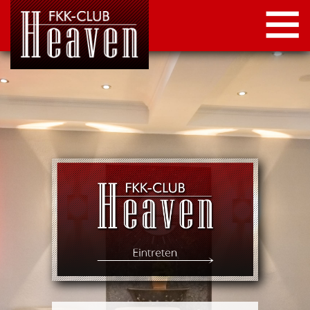
STARTSEITE
LOCATION
NEWS
KONTAKT
IMPRESSUM
DATENSCHUTZ