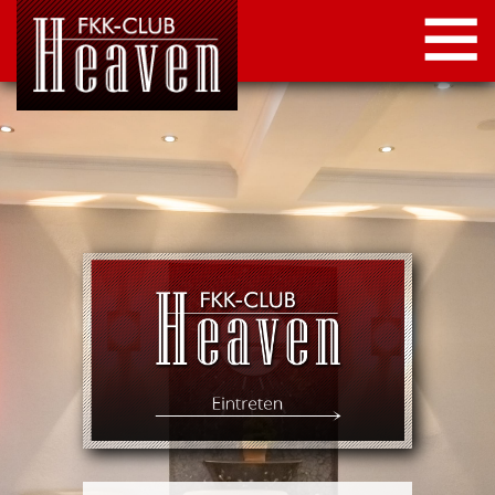
STARTSEITE
LOCATION
NEWS
KONTAKT
IMPRESSUM
DATENSCHUTZ