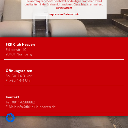
Die nachfolgende Seite beinhaltet eindeutigen erotischen Inhalt
und ist für minderjährige nicht geeignet. Diese Seite ist umgehend
zu
verlassen!
Impressum
Datenschutz
FKK Club Heaven
Edisonstr. 10
90431 Nürnberg
Öffnungszeiten
So.-Do. 14-3 Uhr
Fr.+Sa. 14-4 Uhr
Kontakt
Tel. 0911-6588882
E-Mail:
info@fkk-club-heaven.de