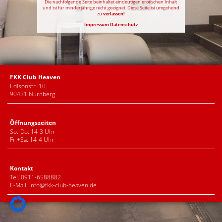
Die nachfolgende Seite beinhaltet eindeutigen erotischen Inhalt
und ist für minderjährige nicht geeignet. Diese Seite ist umgehend
zu
verlassen!
Impressum
Datenschutz
FKK Club Heaven
Edisonstr. 10
90431 Nürnberg
Öffnungszeiten
So.-Do. 14-3 Uhr
Fr.+Sa. 14-4 Uhr
Kontakt
Tel. 0911-6588882
E-Mail:
info@fkk-club-heaven.de