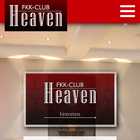
STARTSEITE
LOCATION
NEWS
KONTAKT
IMPRESSUM
DATENSCHUTZ