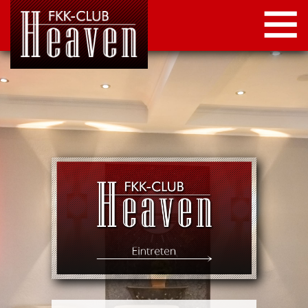
STARTSEITE
LOCATION
NEWS
KONTAKT
IMPRESSUM
DATENSCHUTZ