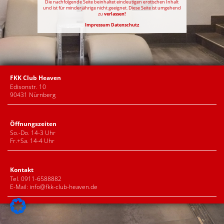
Die nachfolgende Seite beinhaltet eindeutigen erotischen Inhalt
und ist für minderjährige nicht geeignet. Diese Seite ist umgehend
zu
verlassen!
Impressum
Datenschutz
FKK Club Heaven
Edisonstr. 10
90431 Nürnberg
Öffnungszeiten
So.-Do. 14-3 Uhr
Fr.+Sa. 14-4 Uhr
Kontakt
Tel. 0911-6588882
E-Mail:
info@fkk-club-heaven.de