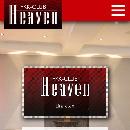
STARTSEITE
LOCATION
NEWS
KONTAKT
IMPRESSUM
DATENSCHUTZ