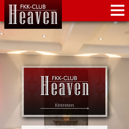
STARTSEITE
LOCATION
NEWS
KONTAKT
IMPRESSUM
DATENSCHUTZ