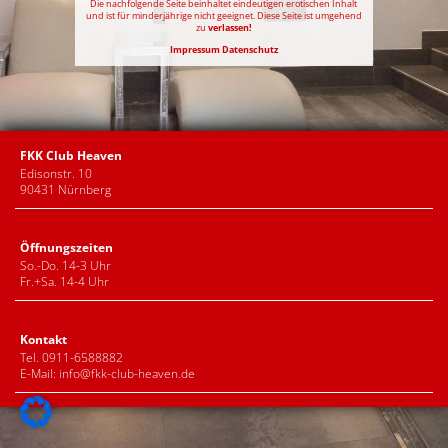
Die nachfolgende Seite beinhaltet eindeutigen erotischen Inhalt
und ist für minderjährige nicht geeignet. Diese Seite ist umgehend
zu
verlassen!
Impressum
Datenschutz
FKK Club Heaven
Edisonstr. 10
90431 Nürnberg
Öffnungszeiten
So.-Do. 14-3 Uhr
Fr.+Sa. 14-4 Uhr
Kontakt
Tel. 0911-6588882
E-Mail:
info@fkk-club-heaven.de