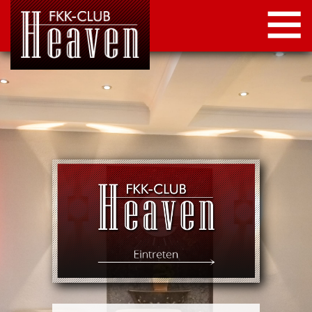
STARTSEITE
LOCATION
NEWS
KONTAKT
IMPRESSUM
DATENSCHUTZ