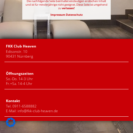
Die nachfolgende Seite beinhaltet eindeutigen erotischen Inhalt
und ist für minderjährige nicht geeignet. Diese Seite ist umgehend
zu
verlassen!
Impressum
Datenschutz
FKK Club Heaven
Edisonstr. 10
90431 Nürnberg
Öffnungszeiten
So.-Do. 14-3 Uhr
Fr.+Sa. 14-4 Uhr
Kontakt
Tel. 0911-6588882
E-Mail:
info@fkk-club-heaven.de